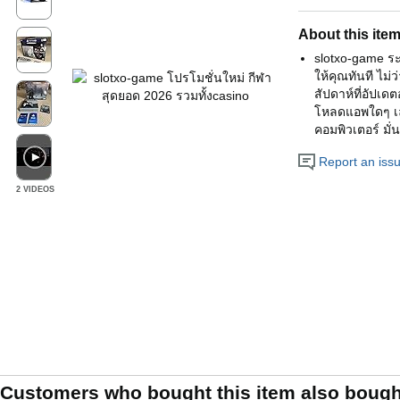
About this ite
slotxo-game ระ
ให้คุณทันที ไม
สัปดาห์ที่อัปเดต
โหลดแอพใดๆ เล
คอมพิวเตอร์ มั
Report an issue
2 VIDEOS
Customers who bought this item also bough