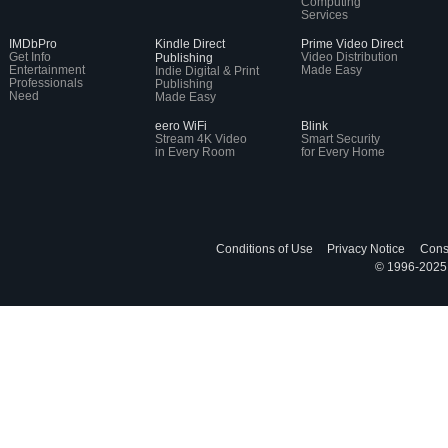
Computing
Services
IMDbPro
Kindle Direct
Prime Video Direct
Get Info
Video Distribution
Publishing
Entertainment
Made Easy
Indie Digital & Print
Professionals
Publishing
Need
Made Easy
eero WiFi
Blink
Stream 4K Video
Smart Security
in Every Room
for Every Home
Conditions of Use
Privacy Notice
Cons
© 1996-2025, 