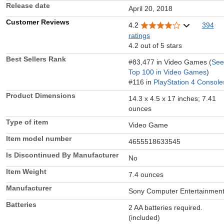
Release date
April 20, 2018
Customer Reviews
4.2
394
ratings
4.2 out of 5 stars
Best Sellers Rank
#83,477 in Video Games (
See
Top 100 in Video Games
)
#116 in
PlayStation 4 Console
Product Dimensions
14.3 x 4.5 x 17 inches; 7.41
ounces
Type of item
Video Game
Item model number
4655518633545
Is Discontinued By Manufacturer
No
Item Weight
7.4 ounces
Manufacturer
Sony Computer Entertainmen
Batteries
2 AA batteries required.
(included)