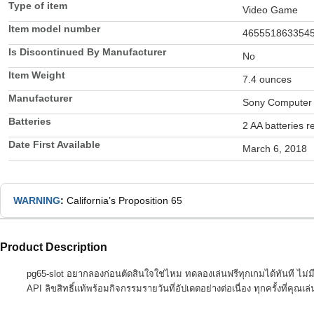
Type of item
Video Game
Item model number
465551863354
Is Discontinued By Manufacturer
No
Item Weight
7.4 ounces
Manufacturer
Sony Computer 
Batteries
2 AA batteries r
Date First Available
March 6, 2018
WARNING
:
California’s Proposition 65
Product Description
pg65-slot อยากลองก่อนตัดสินใจใช่ไหม ทดลองเล่นฟรีทุกเกมได้ทันที ไม่มี
API ลิขสิทธิ์แท้พร้อมกิจกรรมรายวันที่อัปเดตอย่างต่อเนื่อง ทุกครั้งที่คุณเล