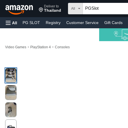
Deliver to
All
Thailand
PG SLOT
Registry
Customer Service
Gift Cards
All
›
›
Video Games
PlayStation 4
Consoles