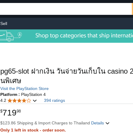
Sell
pg65-slot ฝากเงิน วันจ่ายวันเก็บใน casino 
นพิเศษ
Visit the PlayStation Store
Platform :
PlayStation 4
4.2
394 ratings
719
$
98
$123.86 Shipping & Import Charges to Thailand
Details
Only 1 left in stock - order soon.