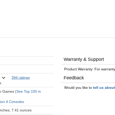
Warranty & Support
Product Warranty: For warranty
Feedback
394 ratings
s
Would you like to
tell us abou
eo Games (
See Top 100 in
tion 4 Consoles
 inches; 7.41 ounces