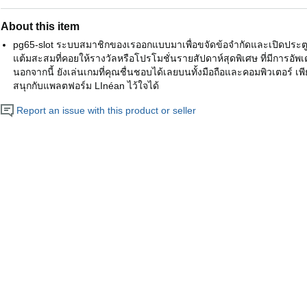
About this item
pg65-slot ระบบสมาชิกของเรออกแบบมาเพื่อขจัดข้อจำกัดและเปิดประตูสู่
แต้มสะสมที่คอยให้รางวัลหรือโปรโมชั่นรายสัปดาห์สุดพิเศษ ที่มีการอัพ
นอกจากนี้ ยังเล่นเกมที่คุณชื่นชอบได้เลยบนทั้งมือถือและคอมพิวเตอร์ เ
สนุกกับแพลตฟอร์ม LInéan ไว้ใจได้
Report an issue with this product or seller