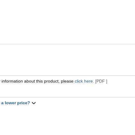
 information about this product, please
click here.
[PDF ]
t a lower price?