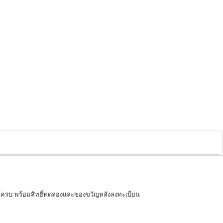
ีให้ครบ พร้อมสิทธิ์ทดลองและของขวัญหลังลงทะเบียน