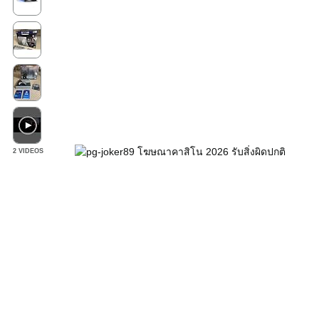
2 VIDEOS