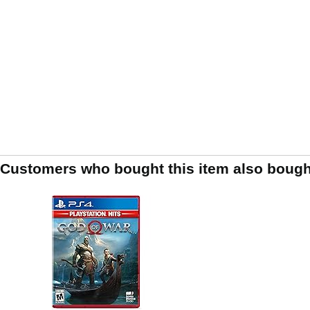
Customers who bought this item also bough