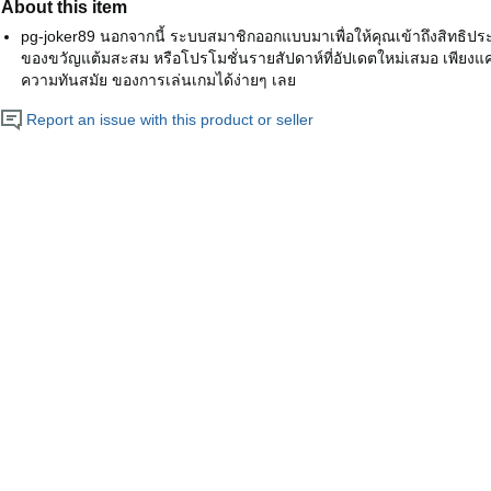
About this item
pg-joker89 นอกจากนี้ ระบบสมาชิกออกแบบมาเพื่อให้คุณเข้าถึงสิทธิประโย
ของขวัญแต้มสะสม หรือโปรโมชั่นรายสัปดาห์ที่อัปเดตใหม่เสมอ เพียงแค่
ความทันสมัย ของการเล่นเกมได้ง่ายๆ เลย
Report an issue with this product or seller