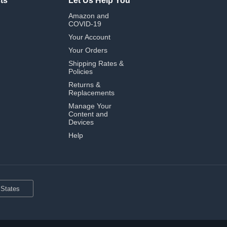
ts
Let Us Help You
Amazon and
COVID-19
Your Account
Your Orders
Shipping Rates &
Policies
Returns &
Replacements
Manage Your
Content and
Devices
Help
 States