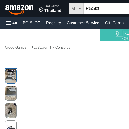
Deliver to
All
Thailand
PG SLOT
Registry
Customer Service
Gift Cards
All
›
›
Video Games
PlayStation 4
Consoles