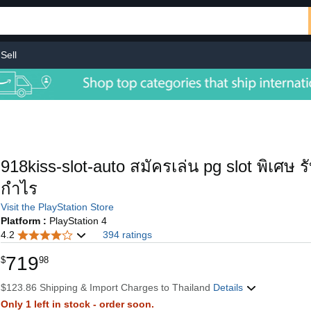
Sell
918kiss-slot-auto สมัครเล่น pg slot พิเศษ ร
กำไร
Visit the PlayStation Store
Platform :
PlayStation 4
4.2
394 ratings
719
$
98
$123.86 Shipping & Import Charges to Thailand
Details
Only 1 left in stock - order soon.