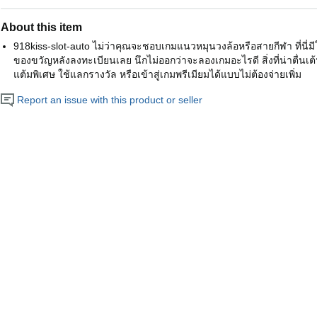
About this item
918kiss-slot-auto ไม่ว่าคุณจะชอบเกมแนวหมุนวงล้อหรือสายกีฬา ที่นี่ม
ของขวัญหลังลงทะเบียนเลย นึกไม่ออกว่าจะลองเกมอะไรดี สิ่งที่น่าตื่นเต้นค
แต้มพิเศษ ใช้แลกรางวัล หรือเข้าสู่เกมพรีเมียมได้แบบไม่ต้องจ่ายเพิ่ม
Report an issue with this product or seller