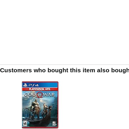
Customers who bought this item also bough