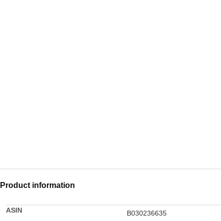
Product information
ASIN
B030236635