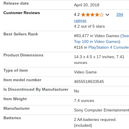
Release date
April 20, 2018
Customer Reviews
4.2
394
ratings
4.2 out of 5 stars
Best Sellers Rank
#83,477 in Video Games (
See
Top 100 in Video Games
)
#116 in
PlayStation 4 Console
Product Dimensions
14.3 x 4.5 x 17 inches; 7.41
ounces
Type of item
Video Game
Item model number
4655518633545
Is Discontinued By Manufacturer
No
Item Weight
7.4 ounces
Manufacturer
Sony Computer Entertainmen
Batteries
2 AA batteries required.
(included)