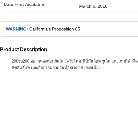
Date First Available
March 6, 2018
WARNING
:
California’s Proposition 65
Product Description
200รับ200 อยากลองก่อนตัดสินใจใช่ไหม ที่นี่มีสล็อต รูเล็ต และเกมกีฬาท
ลิขสิทธิ์แท้ และกิจกรรมรายวันที่อัปเดตอย่างต่อเนื่อง