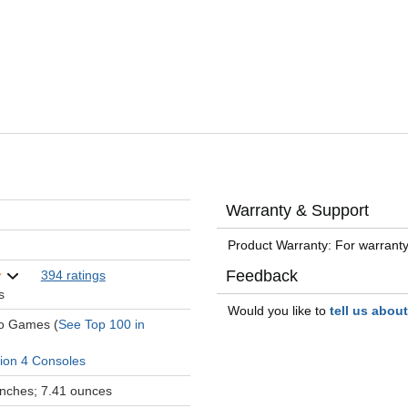
Warranty & Support
Product Warranty: For warranty
Feedback
394 ratings
s
Would you like to
tell us abou
eo Games (
See Top 100 in
tion 4 Consoles
 inches; 7.41 ounces