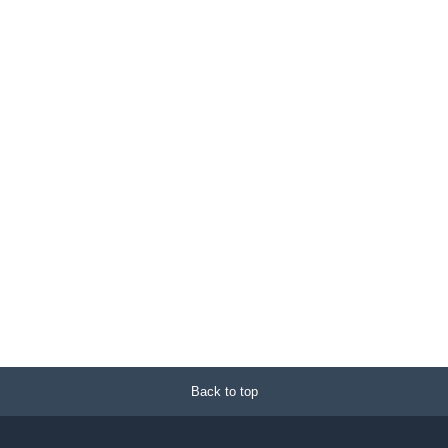
Back to top