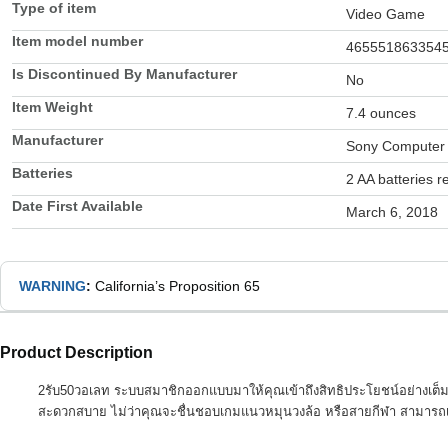
Type of item
Video Game
Item model number
465551863354
Is Discontinued By Manufacturer
No
Item Weight
7.4 ounces
Manufacturer
Sony Computer 
Batteries
2 AA batteries r
Date First Available
March 6, 2018
WARNING
:
California’s Proposition 65
Product Description
2รับ50วอเลท ระบบสมาชิกออกแบบมาให้คุณเข้าถึงสิทธิประโยชน์อย่างเต็มที
สะดวกสบาย ไม่ว่าคุณจะชื่นชอบเกมแนวหมุนวงล้อ หรือสายกีฬา สามารถเล่น