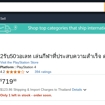
Sell
2รับ50วอเลท เล่นกีฬาที่ประสบความสำเร็จ
Visit the PlayStation Store
Platform :
PlayStation 4
4.2
394 ratings
719
$
98
$123.86 Shipping & Import Charges to Thailand
Details
Only 1 left in stock - order soon.