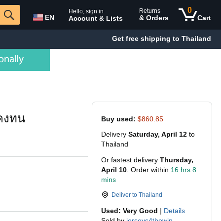
0
Returns
Hello, sign in
EN
& Orders
Cart
Account & Lists
Get free shipping to Thailand
 คงทน
Buy used:
$860.85
Delivery
Saturday, April 12
to
Thailand
Or fastest delivery
Thursday,
April 10
. Order within
16 hrs 8
mins
Deliver to
Thailand
Used: Very Good
|
Details
Sold by
jerseys4thewin