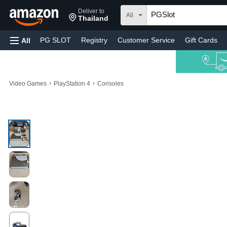
Deliver to
All
Thailand
PG SLOT
Registry
Customer Service
Gift Cards
All
›
›
Video Games
PlayStation 4
Consoles