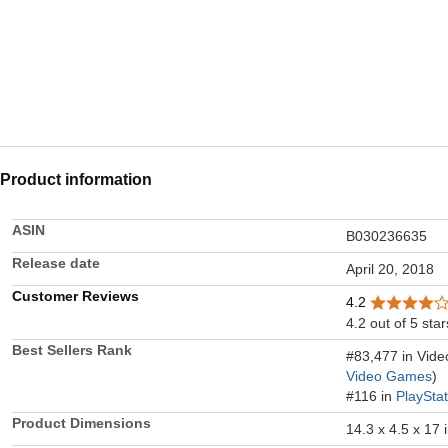
Product information
ASIN
B030236635
Release date
April 20, 2018
Customer Reviews
4.2
4.2 out of 5 star
Best Sellers Rank
#83,477 in Vid
Video Games
)
#116 in
PlaySta
Product Dimensions
14.3 x 4.5 x 17