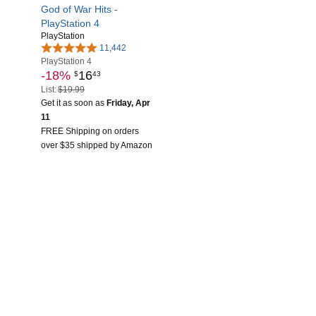
God of War Hits -
PlayStation 4
PlayStation
11,442
PlayStation 4
-18%
16
$
43
List:
$19.99
Get it as soon as
Friday, Apr
11
FREE Shipping on orders
over $35 shipped by Amazon