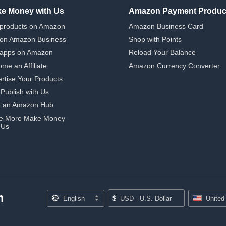
e Money with Us
Amazon Payment Produc
 products on Amazon
Amazon Business Card
 on Amazon Business
Shop with Points
 apps on Amazon
Reload Your Balance
me an Affiliate
Amazon Currency Converter
rtise Your Products
-Publish with Us
t an Amazon Hub
e More Make Money
 Us
English
$
USD - U.S. Dollar
United