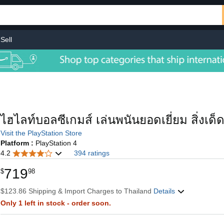
Sell
ไฮไลท์บอลซีเกมส์ เล่นพนันยอดเยี่ยม สิ่งเด
Visit the PlayStation Store
Platform :
PlayStation 4
4.2
394 ratings
719
$
98
$123.86 Shipping & Import Charges to Thailand
Details
Only 1 left in stock - order soon.