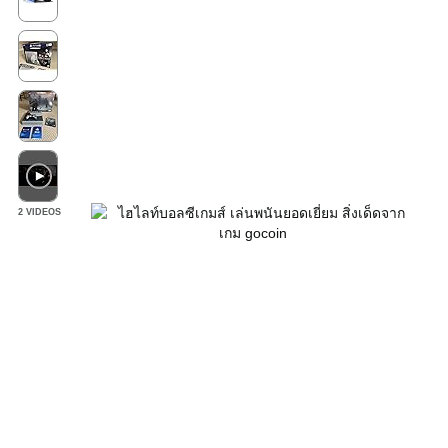
2 VIDEOS