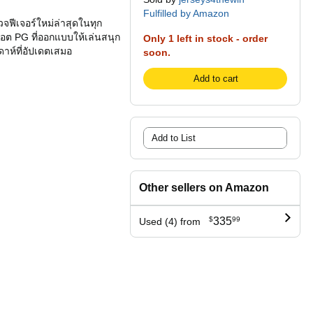
Fulfilled by Amazon
จฟีเจอร์ใหม่ล่าสุดในทุก
็อต PG ที่ออกแบบให้เล่นสนุก
Only 1 left in stock - order
าห์ที่อัปเดตเสมอ
soon.
Add to cart
Add to List
Other sellers on Amazon
$
335
99
Used (4) from