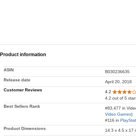
Product information
ASIN
B030236635
Release date
April 20, 2018
Customer Reviews
4.2
4.2 out of 5 star
Best Sellers Rank
#83,477 in Vid
Video Games
)
#116 in
PlaySta
Product Dimensions
14.3 x 4.5 x 17