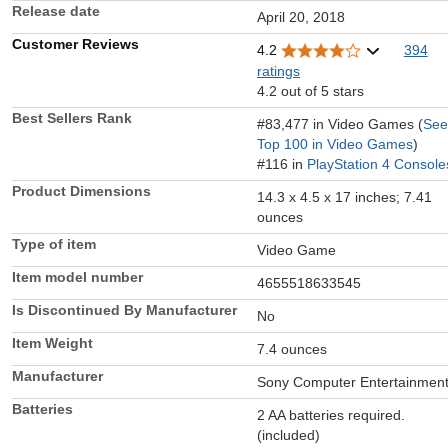
Release date
April 20, 2018
Customer Reviews
4.2
394
ratings
4.2 out of 5 stars
Best Sellers Rank
#83,477 in Video Games (
See
Top 100 in Video Games
)
#116 in
PlayStation 4 Console
Product Dimensions
14.3 x 4.5 x 17 inches; 7.41
ounces
Type of item
Video Game
Item model number
4655518633545
Is Discontinued By Manufacturer
No
Item Weight
7.4 ounces
Manufacturer
Sony Computer Entertainmen
Batteries
2 AA batteries required.
(included)