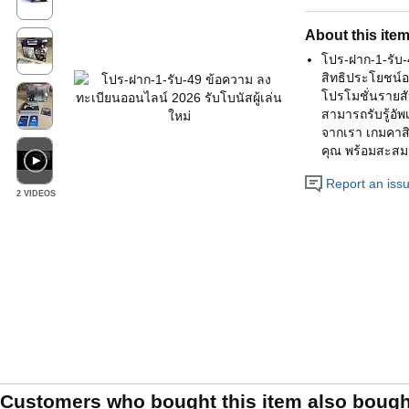
About this ite
โปร-ฝาก-1-รับ-
สิทธิประโยชน์อ
โปรโมชั่นรายสัป
สามารถรับรู้อัพ
จากเรา เกมคาสิ
คุณ พร้อมสะส
Report an issue
2 VIDEOS
Customers who bought this item also bough