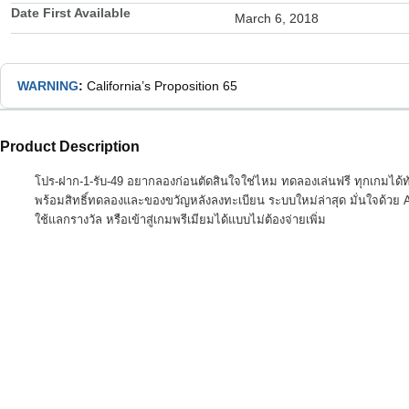
Date First Available
March 6, 2018
WARNING
:
California’s Proposition 65
Product Description
โปร-ฝาก-1-รับ-49 อยากลองก่อนตัดสินใจใช่ไหม ทดลองเล่นฟรี ทุกเกมได้ทัน
พร้อมสิทธิ์ทดลองและของขวัญหลังลงทะเบียน ระบบใหม่ล่าสุด มั่นใจด้วย API ล
ใช้แลกรางวัล หรือเข้าสู่เกมพรีเมียมได้แบบไม่ต้องจ่ายเพิ่ม