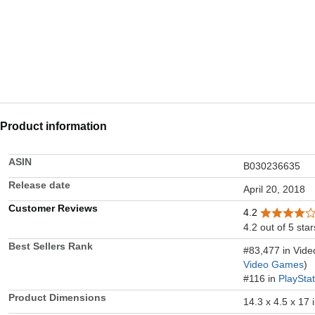
Product information
ASIN
B030236635
Release date
April 20, 2018
Customer Reviews
4.2
4.2 out of 5 star
Best Sellers Rank
#83,477 in Vid
Video Games
)
#116 in
PlaySta
Product Dimensions
14.3 x 4.5 x 17