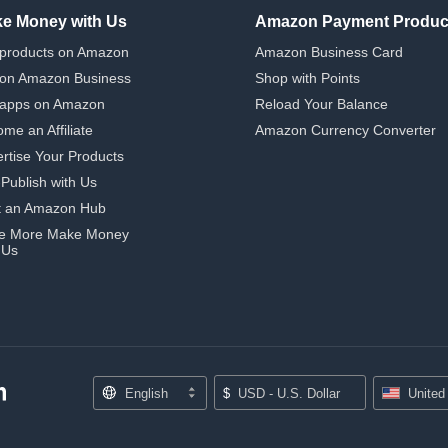
e Money with Us
Amazon Payment Produc
 products on Amazon
Amazon Business Card
 on Amazon Business
Shop with Points
 apps on Amazon
Reload Your Balance
me an Affiliate
Amazon Currency Converter
rtise Your Products
-Publish with Us
t an Amazon Hub
e More Make Money
 Us
English
$
USD - U.S. Dollar
United