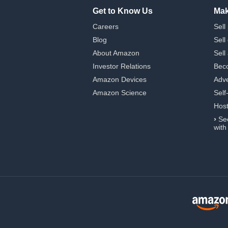
Get to Know Us
Mak
Careers
Sell
Blog
Sell
About Amazon
Sell
Investor Relations
Beco
Amazon Devices
Adve
Amazon Science
Self
Hos
›
Se
with