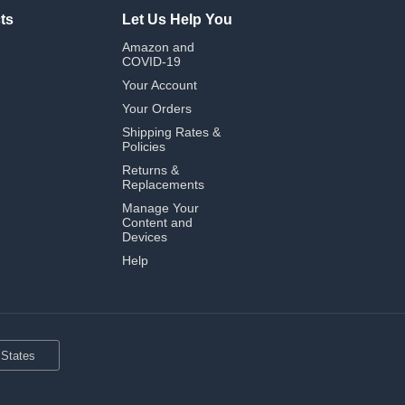
ts
Let Us Help You
Amazon and
COVID-19
Your Account
Your Orders
Shipping Rates &
Policies
Returns &
Replacements
Manage Your
Content and
Devices
Help
 States