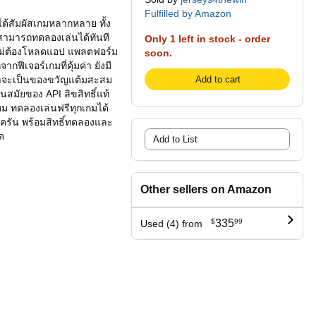
Fulfilled by Amazon
ได้สัมผัสเกมหลากหลาย ทั้ง
ก็สามารถทดลองเล่นได้ทันที
Only 1 left in stock - order
บไม่ต้องโหลดแอป แพลตฟอร์ม
soon.
ีเจอร์เกมที่คุ้มค่า ยังมี
่ว่าจะเป็นของขวัญแต้มสะสม
Add to cart
สมัยของ API ลิขสิทธิ์แท้
หม ทดลองเล่นฟรีทุกเกมได้
รบครัน พร้อมสิทธิ์ทดลองและ
ด
Add to List
Other sellers on Amazon
$
335
99
Used (4) from