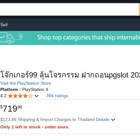
Sell
โจ๊กเกอร์99 ลุ้นโจรกรรม ฝากถอนpgslot 20
Visit the PlayStation Store
Platform :
PlayStation 4
4.2
394 ratings
719
$
98
$123.86 Shipping & Import Charges to Thailand
Details
Only 1 left in stock - order soon.