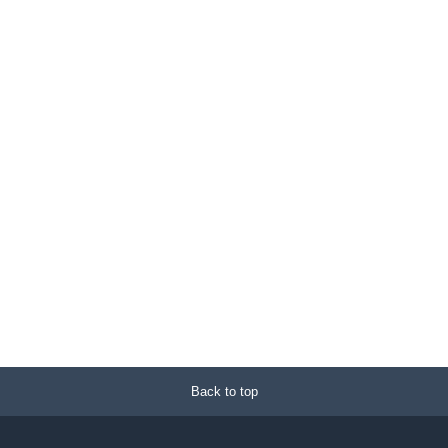
Back to top