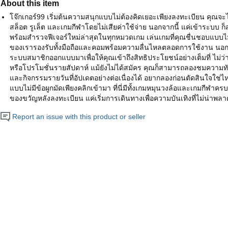
About this item
โจ๊กเกอร์99 เริ่มต้นความสนุกแบบไม่ต้องคิดเยอะเพียงลงทะเบียน คุณจะ
สล็อต รูเล็ต และเกมกีฬาโดยไม่เสียค่าใช้จ่าย นอกจากนี้ แค่เข้าระบบ 
พร้อมสำรวจฟีเจอร์ใหม่ล่าสุดในทุกหมวดเกม เล่นเกมที่คุณชื่นชอบแบ
ของเรารองรับทั้งมือถือและคอมพร้อมความลื่นไหลตลอดการใช้งาน นอกจากฟ
ระบบสมาชิกออกแบบมาเพื่อให้คุณเข้าถึงสิทธิประโยชน์อย่างเต็มที่ ไม
หรือโปรโมชั่นรายสัปดาห์ แม้ยังไม่ได้สมัคร คุณก็สามารถลองชมความทัน
และกิจกรรมรายวันที่อัปเดตอย่างต่อเนื่องได้ อยากลองก่อนตัดสินใจใช่ไ
แบบไม่มีข้อผูกมัดเพียงคลิกเข้ามา ที่นี่มีทั้งเกมหมุนวงล้อและเกมกีฬาค
ของขวัญหลังลงทะเบียน แค่เริ่มการเดินทางเพื่อความบันเทิงที่ไม่น่าพลา
Report an issue with this product or seller