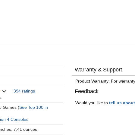
Warranty & Support
Product Warranty: For warranty
Feedback
394 ratings
s
Would you like to
tell us abou
eo Games (
See Top 100 in
tion 4 Consoles
 inches; 7.41 ounces