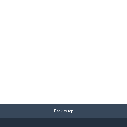
Back to top