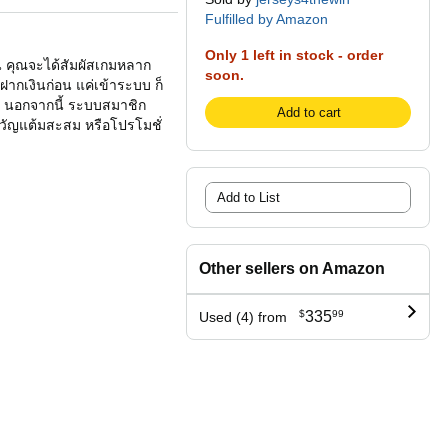
Fulfilled by Amazon
Only 1 left in stock - order
น คุณจะได้สัมผัสเกมหลาก
soon.
งฝากเงินก่อน แค่เข้าระบบ ก็
ม นอกจากนี้ ระบบสมาชิก
Add to cart
งขวัญแต้มสะสม หรือโปรโมชั่
Add to List
Other sellers on Amazon
$
335
99
Used (4) from