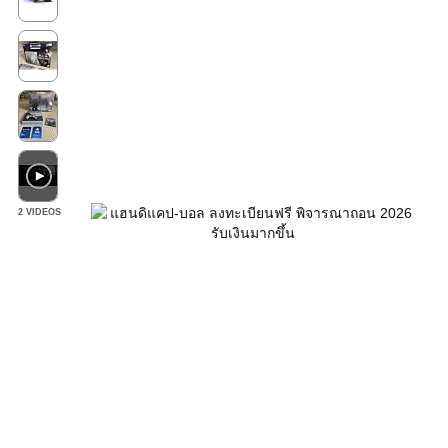
2 VIDEOS