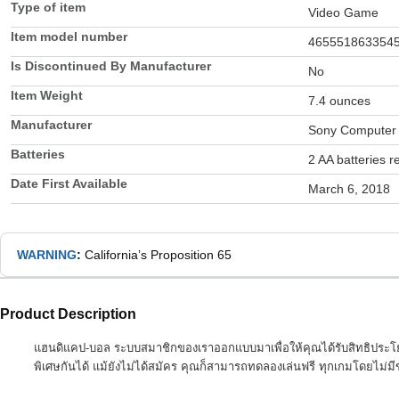
Type of item
Video Game
Item model number
465551863354
Is Discontinued By Manufacturer
No
Item Weight
7.4 ounces
Manufacturer
Sony Computer 
Batteries
2 AA batteries r
Date First Available
March 6, 2018
WARNING
:
California’s Proposition 65
Product Description
แฮนดิแคป-บอล ระบบสมาชิกของเราออกแบบมาเพื่อให้คุณได้รับสิทธิประโยชน์
พิเศษกันได้ แม้ยังไม่ได้สมัคร คุณก็สามารถทดลองเล่นฟรี ทุกเกมโดยไม่มีข