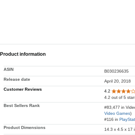
Product information
ASIN
B030236635
Release date
April 20, 2018
Customer Reviews
4.2
4.2 out of 5 star
Best Sellers Rank
#83,477 in Vid
Video Games
)
#116 in
PlaySta
Product Dimensions
14.3 x 4.5 x 17