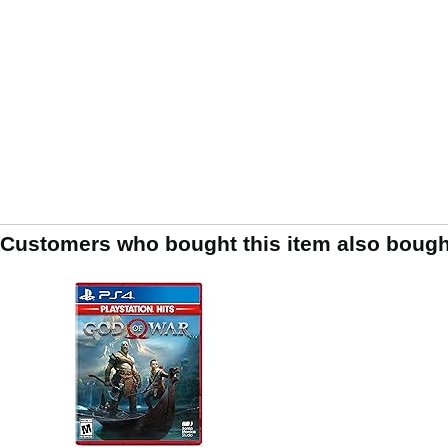
Customers who bought this item also bough