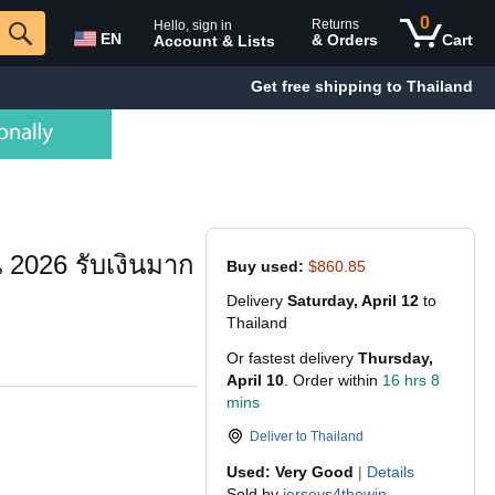
0
Returns
Hello, sign in
EN
& Orders
Cart
Account & Lists
Get free shipping to Thailand
2026 รับเงินมาก
Buy used:
$860.85
Delivery
Saturday, April 12
to
Thailand
Or fastest delivery
Thursday,
April 10
. Order within
16 hrs 8
mins
Deliver to
Thailand
Used: Very Good
|
Details
Sold by
jerseys4thewin