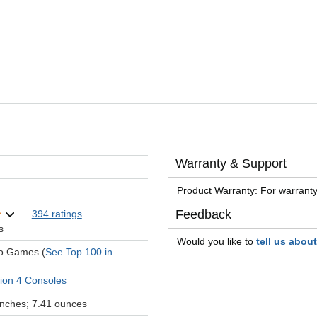
Warranty & Support
Product Warranty: For warranty
Feedback
394 ratings
s
Would you like to
tell us abou
eo Games (
See Top 100 in
tion 4 Consoles
 inches; 7.41 ounces