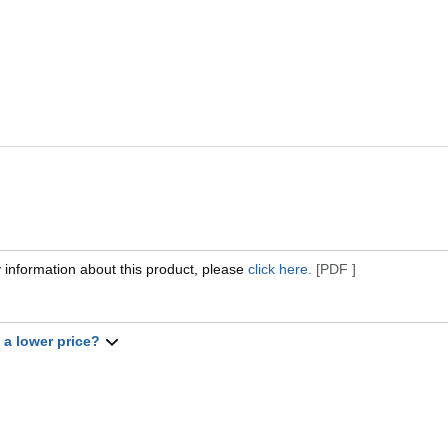
 information about this product, please
click here.
[PDF ]
t a lower price?