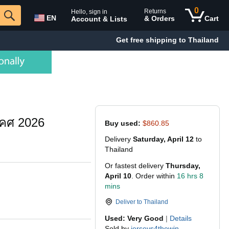
0
Returns
Hello, sign in
EN
& Orders
Cart
Account & Lists
Get free shipping to Thailand
ี คศ 2026
Buy used:
$860.85
Delivery
Saturday, April 12
to
Thailand
Or fastest delivery
Thursday,
April 10
. Order within
16 hrs 8
mins
Deliver to
Thailand
Used: Very Good
|
Details
Sold by
jerseys4thewin