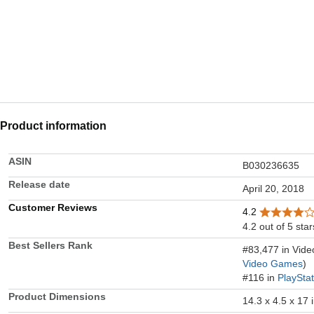
Product information
ASIN
B030236635
Release date
April 20, 2018
Customer Reviews
4.2
4.2 out of 5 star
Best Sellers Rank
#83,477 in Vid
Video Games
)
#116 in
PlaySta
Product Dimensions
14.3 x 4.5 x 17