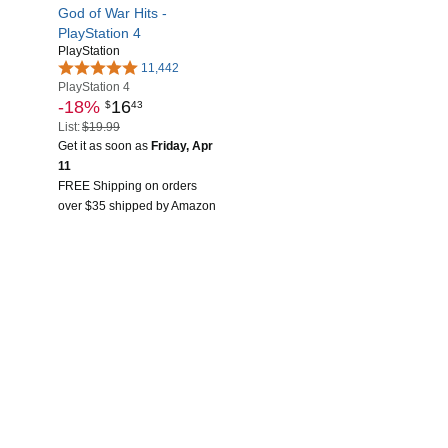
God of War Hits -
PlayStation 4
PlayStation
11,442
PlayStation 4
-18%
16
$
43
List:
$19.99
Get it as soon as
Friday, Apr
11
FREE Shipping on orders
over $35 shipped by Amazon