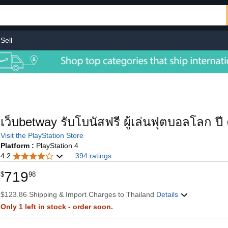
Sell
เว็บbetway รับโบนัสฟรี ผู้เล่นฟุตบอลโลก ป
Visit the PlayStation Store
Platform :
PlayStation 4
4.2
394 ratings
719
$
98
$123.86 Shipping & Import Charges to Thailand
Details
Only 1 left in stock - order soon.