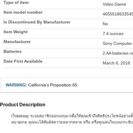
Type of item
Video Game
Item model number
465551863354
Is Discontinued By Manufacturer
No
Item Weight
7.4 ounces
Manufacturer
Sony Computer 
Batteries
2 AA batteries r
Date First Available
March 6, 2018
WARNING
:
California’s Proposition 65
Product Description
เว็บbetway ระบบสมาชิกออกแบบมาเพื่อให้คุณเข้าถึงสิทธิประโยชน์อย่างเต็
หมวดเกม คุณจะได้สัมผัสความหลากหลาย หรือ หรือคุณสนใจแบบกระชับ ส