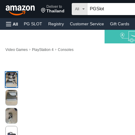
Deliver to
All
Thailand
PG SLOT
Registry
Customer Service
Gift Cards
All
›
›
Video Games
PlayStation 4
Consoles