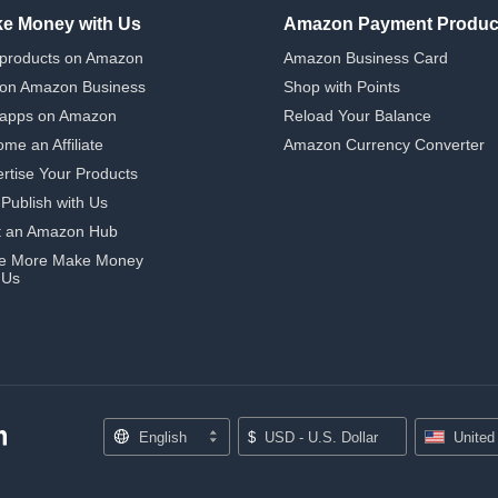
e Money with Us
Amazon Payment Produc
 products on Amazon
Amazon Business Card
 on Amazon Business
Shop with Points
 apps on Amazon
Reload Your Balance
me an Affiliate
Amazon Currency Converter
rtise Your Products
-Publish with Us
t an Amazon Hub
e More Make Money
 Us
English
$
USD - U.S. Dollar
United