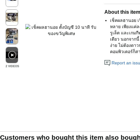
About this ite
เช็คผลฮานอย เร
หลาย เพียงแค่ล
รูเล็ต และเกมกี
เดียว นอกจากน
ง่าย ไม่ต้องดา
คอมพิวเตอร์ก็ส
Report an issue
2 VIDEOS
Customers who bought this item also bough