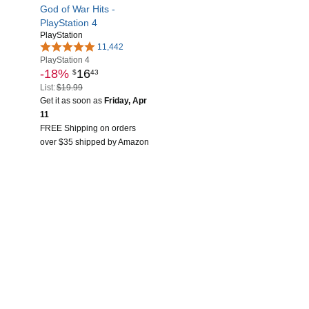
God of War Hits -
PlayStation 4
PlayStation
11,442
PlayStation 4
-18%
16
$
43
List:
$19.99
Get it as soon as
Friday, Apr
11
FREE Shipping on orders
over $35 shipped by Amazon