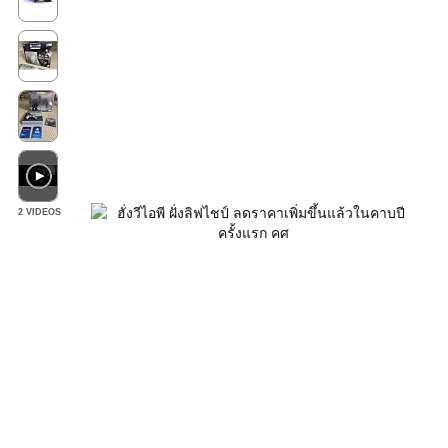
2 VIDEOS