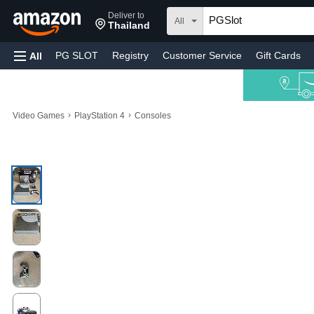
Deliver to
All
Thailand
PG SLOT
Registry
Customer Service
Gift Cards
All
›
›
Video Games
PlayStation 4
Consoles