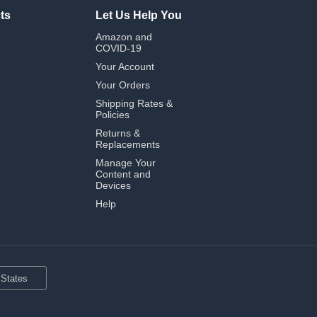
ts
Let Us Help You
Amazon and
COVID-19
Your Account
Your Orders
Shipping Rates &
Policies
Returns &
Replacements
Manage Your
Content and
Devices
Help
 States