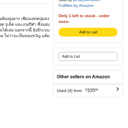
Fulfilled by Amazon
Only 1 left in stock - order
่ต้องยุ่งยาก เพียงแค่กดปุ่มลง
soon.
ต รูเล็ต และเกมกีฬา ซึ่งมอบ
นได้เลย นอกจากนี้ ยังมีระบบ
Add to cart
ย ไม่ว่าจะเป็นของขวัญ แต้ม
Add to List
Other sellers on Amazon
$
335
99
Used (4) from