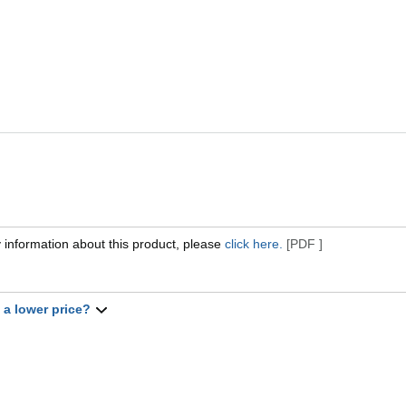
 information about this product, please
click here.
[PDF ]
t a lower price?