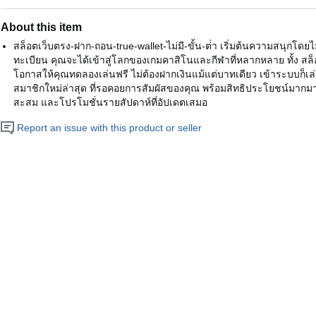
About this item
สล็อตเว็บตรง-ฝาก-ถอน-true-wallet-ไม่มี-ขั้น-ต่ํา เริ่มต้นความสนุกโดยไม
ทะเบียน คุณจะได้เข้าสู่โลกของเกมคาสิโนและกีฬาที่หลากหลาย ทั้ง สล็อ
โอกาสให้คุณทดลองเล่นฟรี ไม่ต้องฝากเงินแม้แต่บาทเดียว เข้าระบบก็เล่
สมาชิกใหม่ล่าสุด ที่รอคอยการสัมผัสของคุณ พร้อมสิทธิประโยชน์มากมา
สะสม และโปรโมชั่นรายสัปดาห์ที่อัปเดตเสมอ
Report an issue with this product or seller