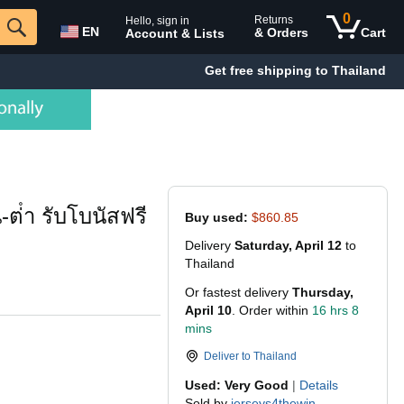
0
Returns
Hello, sign in
EN
& Orders
Cart
Account & Lists
Get free shipping to Thailand
-ต่ํา รับโบนัสฟรี
Buy used:
$860.85
Delivery
Saturday, April 12
to
Thailand
Or fastest delivery
Thursday,
April 10
. Order within
16 hrs 8
mins
Deliver to
Thailand
Used: Very Good
|
Details
Sold by
jerseys4thewin