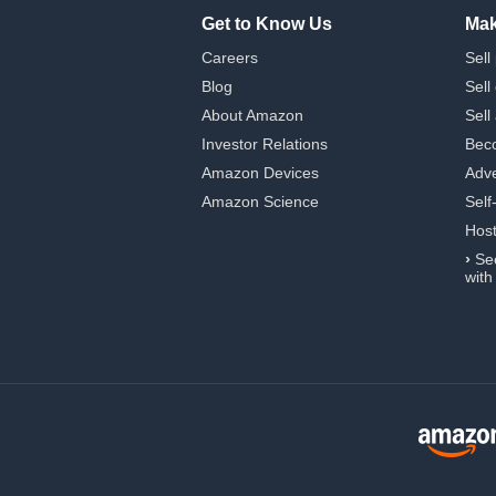
Get to Know Us
Mak
Careers
Sell
Blog
Sell
About Amazon
Sell
Investor Relations
Beco
Amazon Devices
Adve
Amazon Science
Self
Hos
›
Se
with