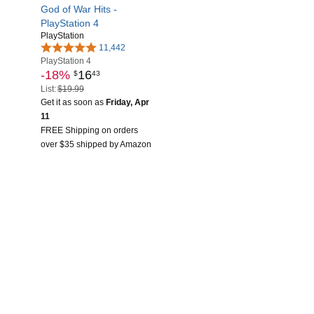
God of War Hits -
PlayStation 4
PlayStation
11,442
PlayStation 4
-18%
16
$
43
List:
$19.99
Get it as soon as
Friday, Apr
11
FREE Shipping on orders
over $35 shipped by Amazon