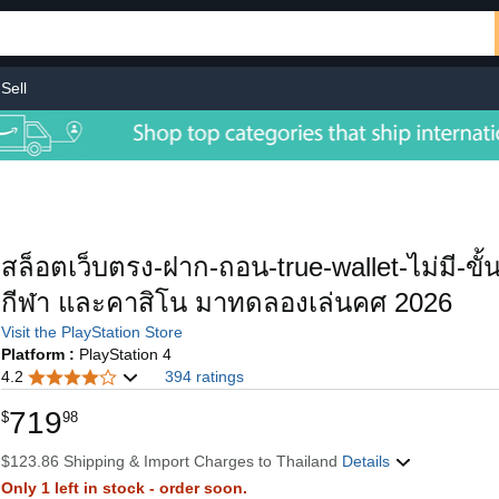
Sell
สล็อตเว็บตรง-ฝาก-ถอน-true-wallet-ไม่มี-ขั้น
กีฬา และคาสิโน มาทดลองเล่นคศ 2026
Visit the PlayStation Store
Platform :
PlayStation 4
4.2
394 ratings
719
$
98
$123.86 Shipping & Import Charges to Thailand
Details
Only 1 left in stock - order soon.