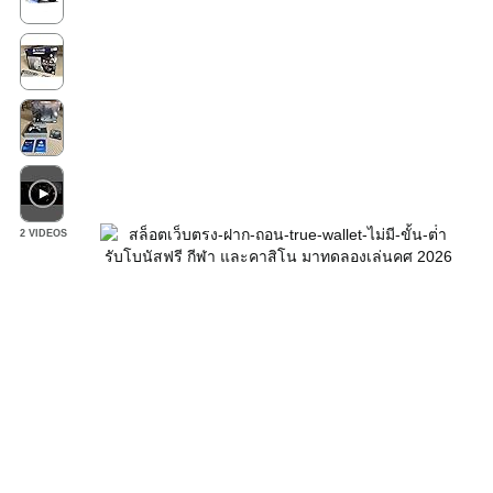
2 VIDEOS