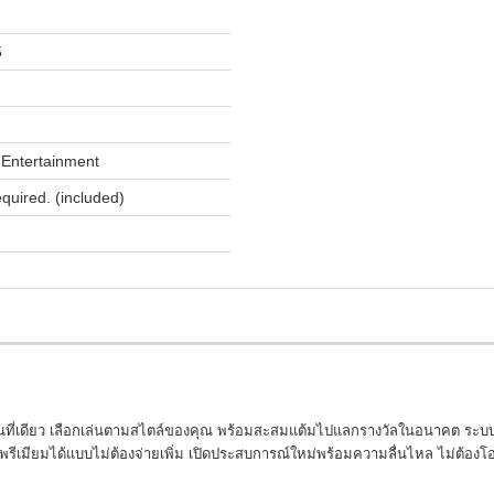
5
Entertainment
equired. (included)
าในที่เดียว เลือกเล่นตามสไตล์ของคุณ พร้อมสะสมแต้มไปแลกรางวัลในอนาคต ระบบใหม่
เกมพรีเมียมได้แบบไม่ต้องจ่ายเพิ่ม เปิดประสบการณ์ใหม่พร้อมความลื่นไหล ไม่ต้องโอ