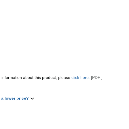
 information about this product, please
click here.
[PDF ]
t a lower price?