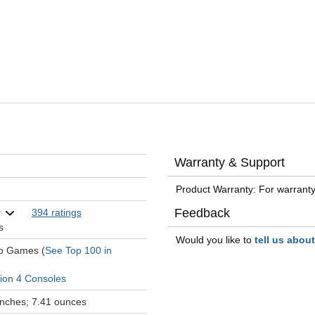
Warranty & Support
Product Warranty: For warranty
Feedback
394 ratings
s
Would you like to
tell us abou
eo Games (
See Top 100 in
tion 4 Consoles
 inches; 7.41 ounces