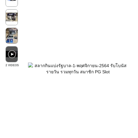
2 VIDEOS