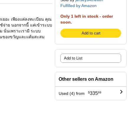
Fulfilled by Amazon
Only 1 left in stock - order
ดเยอะ เพียงแค่ลงทะเบียน คุณ
soon.
ช้จ่าย นอกจากนี้ แค่เข้าระบบ
ม นั่นเพราะเรามี ระบบ
Add to cart
ะเป็นของขวัญและแต้มสะสม
Add to List
Other sellers on Amazon
$
335
99
Used (4) from