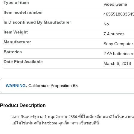
Type of item
Video Game
Item model number
465551863354
Is Discontinued By Manufacturer
No
Item Weight
7.4 ounces
Manufacturer
Sony Computer 
Batteries
2 AA batteries r
Date First Available
March 6, 2018
WARNING
:
California’s Proposition 65
Product Description
สลากกินแบ่งรัฐบาล-1-พฤศจิกายน-2564 ที่นี่ไม่เพียงมีเกมคาสิโนในหลาก
แม้ไม่ใช่แฟนคลับ hardcore คุณก็สามารถชื่นชอบที่นี่