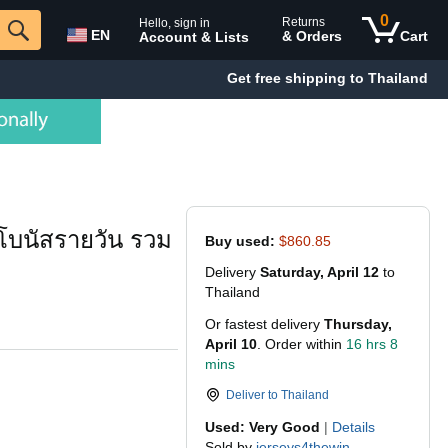
0
Returns
Hello, sign in
EN
& Orders
Cart
Account & Lists
Get free shipping to Thailand
โบนัสรายวัน รวม
Buy used:
$860.85
Delivery
Saturday, April 12
to
Thailand
Or fastest delivery
Thursday,
April 10
. Order within
16 hrs 8
mins
Deliver to
Thailand
Used: Very Good
|
Details
Sold by
jerseys4thewin