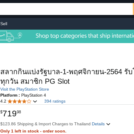
Sell
สลากกินแบ่งรัฐบาล-1-พฤศจิกายน-2564 รับ
ทุกวัน สมาชิก PG Slot
Visit the PlayStation Store
Platform :
PlayStation 4
4.2
394 ratings
719
$
98
$123.86 Shipping & Import Charges to Thailand
Details
Only 1 left in stock - order soon.