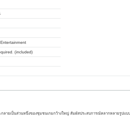
5
Entertainment
equired. (included)
จะกลายเป็นส่วนหนึ่งของชุมชนเกมกว้างใหญ่ สัมผัสประสบการณ์หลากหลายรูปแบบ ทั