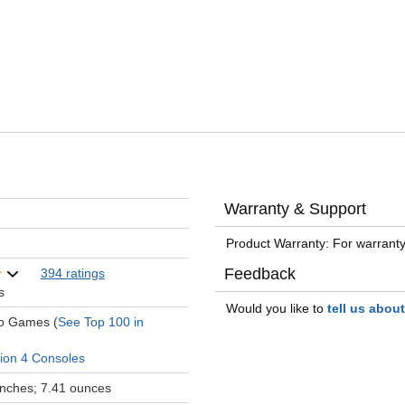
Warranty & Support
Product Warranty: For warranty
Feedback
394 ratings
s
Would you like to
tell us abou
eo Games (
See Top 100 in
tion 4 Consoles
 inches; 7.41 ounces