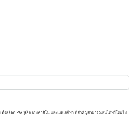
้งสล็อต PG รูเล็ต เกมคาสิโน และแม้แต่กีฬา ที่สำคัญสามารถเล่นได้ฟรีโดยไม่