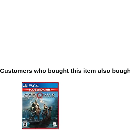
Customers who bought this item also bough