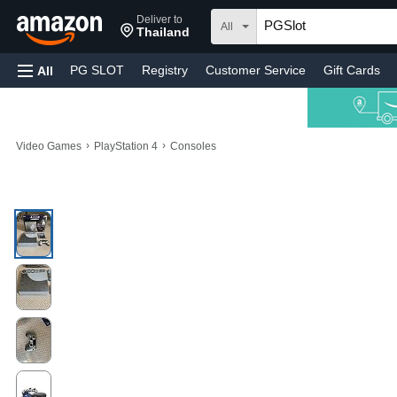
Deliver to
All
Thailand
PG SLOT
Registry
Customer Service
Gift Cards
All
›
›
Video Games
PlayStation 4
Consoles