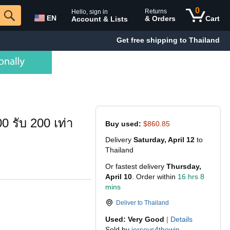
0
Returns
Hello, sign in
EN
& Orders
Cart
Account & Lists
Get free shipping to Thailand
0 รับ 200 เท่า
Buy used:
$860.85
Delivery
Saturday, April 12
to
Thailand
Or fastest delivery
Thursday,
April 10
. Order within
16 hrs 8
mins
Deliver to
Thailand
Used: Very Good
|
Details
Sold by
jerseys4thewin