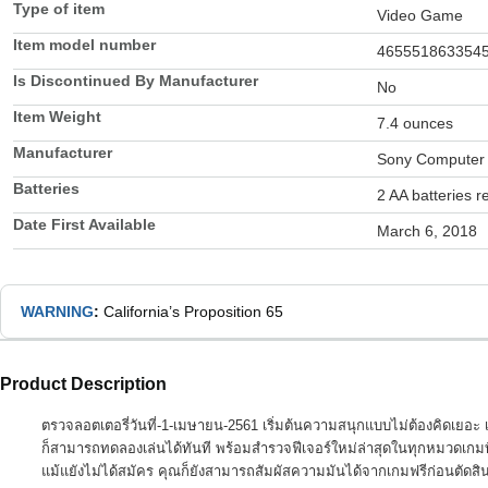
Type of item
Video Game
Item model number
465551863354
Is Discontinued By Manufacturer
No
Item Weight
7.4 ounces
Manufacturer
Sony Computer 
Batteries
2 AA batteries r
Date First Available
March 6, 2018
WARNING
:
California’s Proposition 65
Product Description
ตรวจลอตเตอรี่วันที่-1-เมษายน-2561 เริ่มต้นความสนุกแบบไม่ต้องคิดเยอะ เ
ก็สามารถทดลองเล่นได้ทันที พร้อมสำรวจฟีเจอร์ใหม่ล่าสุดในทุกหมวดเกมที่
แม้แยังไม่ได้สมัคร คุณก็ยังสามารถสัมผัสความมันได้จากเกมฟรีก่อนตัดสิ