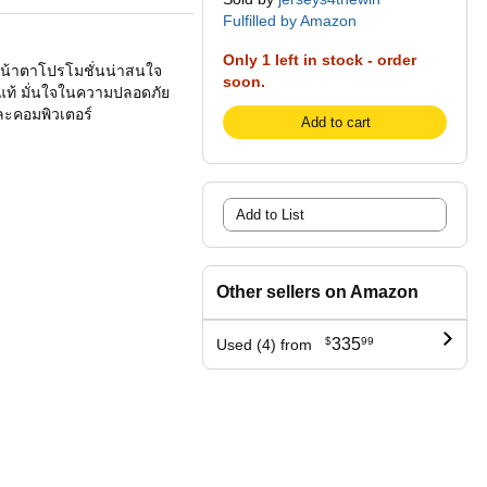
Fulfilled by Amazon
Only 1 left in stock - order
นหน้าตาโปรโมชั่นน่าสนใจ
soon.
ิ์แท้ มั่นใจในความปลอดภัย
ละคอมพิวเตอร์
Add to cart
Add to List
Other sellers on Amazon
$
335
99
Used (4) from