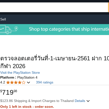
Sell
ตรวจลอตเตอรี่วันที่-1-เมษายน-2561 ฝาก 10
กีฬา 2026
Visit the PlayStation Store
Platform :
PlayStation 4
4.2
394 ratings
719
$
98
$123.86 Shipping & Import Charges to Thailand
Details
Only 1 left in stock - order soon.