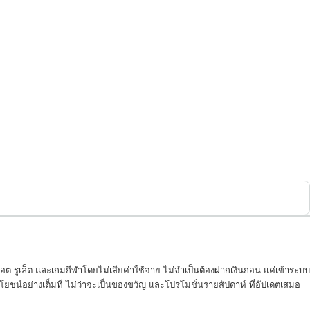
อต รูเล็ต และเกมกีฬาโดยไม่เสียค่าใช้จ่าย ไม่จำเป็นต้องฝากเงินก่อน แค่เข้าระบบ
ยชน์อย่างเต็มที่ ไม่ว่าจะเป็นของขวัญ และโปรโมชั่นรายสัปดาห์ ที่อัปเดตเสมอ