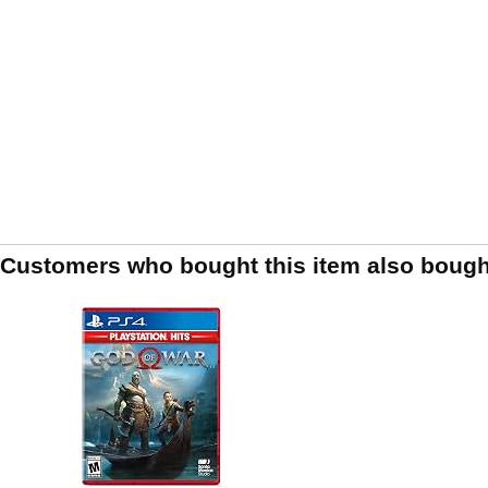
Customers who bought this item also bough