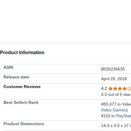
Product information
ASIN
B030236635
Release date
April 20, 2018
Customer Reviews
4.2
4.2 out of 5 star
Best Sellers Rank
#83,477 in Vid
Video Games
)
#116 in
PlaySta
Product Dimensions
14.3 x 4.5 x 17