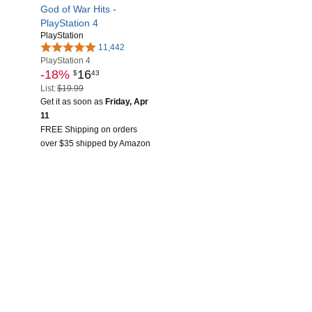
God of War Hits -
PlayStation 4
PlayStation
11,442
PlayStation 4
-18%
16
$
43
List:
$19.99
Get it as soon as
Friday, Apr
11
FREE Shipping on orders
over $35 shipped by Amazon