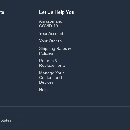
ts
Let Us Help You
Amazon and
COVID-19
Your Account
Your Orders
Shipping Rates &
Policies
Returns &
Replacements
Manage Your
Content and
Devices
Help
 States