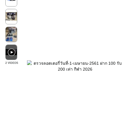
2 VIDEOS